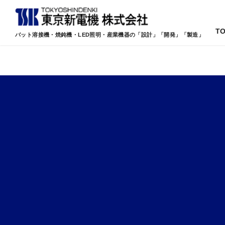
T
バット溶接機・焼鈍機・LED照明・産業機器の「設計」「開発」「製造」