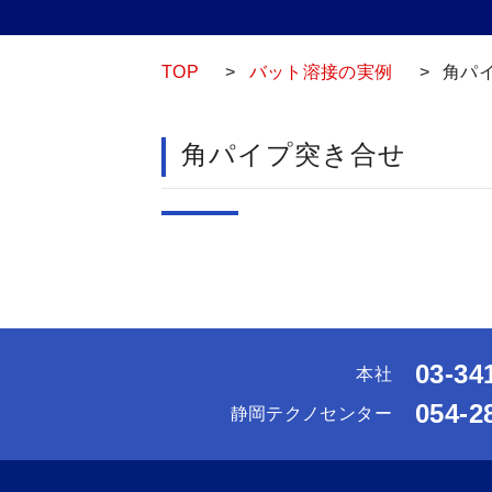
TOP
>
バット溶接の実例
>
角パ
角パイプ突き合せ
03-34
本社
054-2
静岡テクノセンター